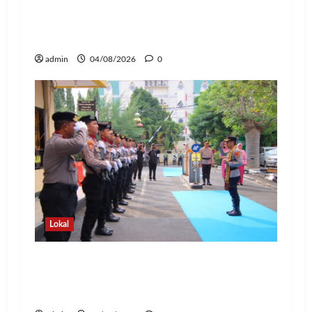
Kapolda Lampung Pimpin Sertijab 12
Pejabat Strategis, Perkuat Organisasi
dan Pelayanan Polri Presisi
admin
04/08/2026
0
Lokal
Pedang Pora Sambut Kombes Herbin
Sianipar, Babak Baru Kepemimpinan di
Polresta Bandar Lampung