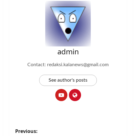
admin
Contact: redaksi.kalanews@gmail.com
See author's posts
P
Previous: