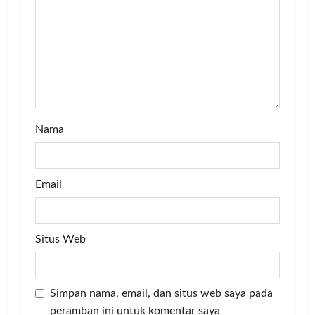
i
o
n
Nama
Email
Situs Web
Simpan nama, email, dan situs web saya pada
peramban ini untuk komentar saya