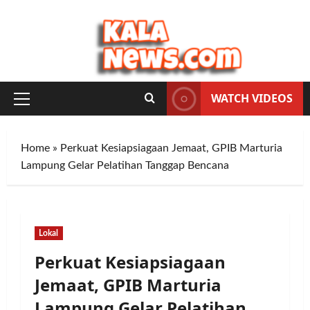
Skip
to
content
WATCH VIDEOS
Primary
Menu
Home
»
Perkuat Kesiapsiagaan Jemaat, GPIB Marturia
Lampung Gelar Pelatihan Tanggap Bencana
Lokal
Perkuat Kesiapsiagaan
Jemaat, GPIB Marturia
Lampung Gelar Pelatihan