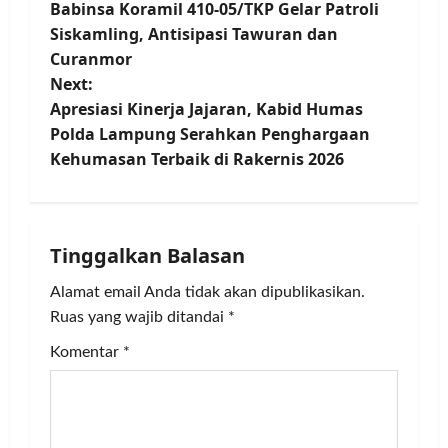
Babinsa Koramil 410-05/TKP Gelar Patroli
o
Siskamling, Antisipasi Tawuran dan
Curanmor
s
Next:
t
Apresiasi Kinerja Jajaran, Kabid Humas
Polda Lampung Serahkan Penghargaan
n
Kehumasan Terbaik di Rakernis 2026
a
v
Tinggalkan Balasan
i
Alamat email Anda tidak akan dipublikasikan.
g
Ruas yang wajib ditandai
*
Komentar
*
a
t