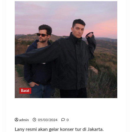
Kostum
Terbaik,
John
Cena
Gak
Pake
Busana
di
Panggung
Oscar
2024
Barat
Resmi! Lany Akan Gelar Konser Tur di
Jakarta
admin
05/03/2024
0
Lany resmi akan gelar konser tur di Jakarta.