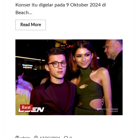
Konser itu digelar pada 9 Oktober 2024 di
Beach...
Read
Read More
more
about
Resmi!
Lany
Akan
Gelar
Konser
Tur
di
Jakarta
Barat
Tepis Rumor Putus, Tom Holland dan
Zendaya Kencan di London
admin
17/02/2024
0