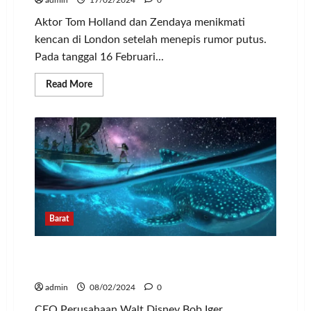
Aktor Tom Holland dan Zendaya menikmati
kencan di London setelah menepis rumor putus.
Pada tanggal 16 Februari...
Read
Read More
more
about
Tepis
Rumor
Putus,
Tom
Holland
dan
Zendaya
Kencan
di
London
Barat
Film Moana 2 Akan Tayang Lebih Awal,
Catat Tanggalnya!
admin
08/02/2024
0
CEO Perusahaan Walt Disney Bob Iger