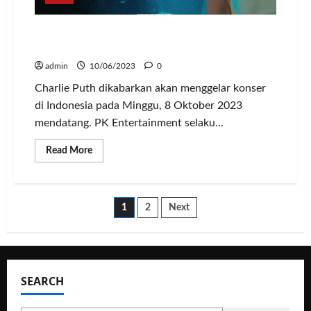
Charlie Puth akan Gelar Konser di
Indonesia, Catat Tanggalnya!
admin
10/06/2023
0
Charlie Puth dikabarkan akan menggelar konser
di Indonesia pada Minggu, 8 Oktober 2023
mendatang. PK Entertainment selaku...
Read
Read More
more
about
Charlie
Puth
akan
Paginasi
1
2
Next
Gelar
Konser
di
pos
Indonesia,
Catat
Tanggalnya!
SEARCH