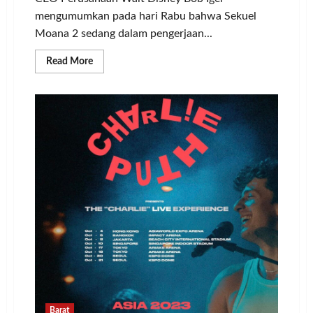
mengumumkan pada hari Rabu bahwa Sekuel
Moana 2 sedang dalam pengerjaan...
Read
Read More
more
about
Film
Moana
2
Akan
Tayang
Lebih
Awal,
Catat
Tanggalnya!
Barat