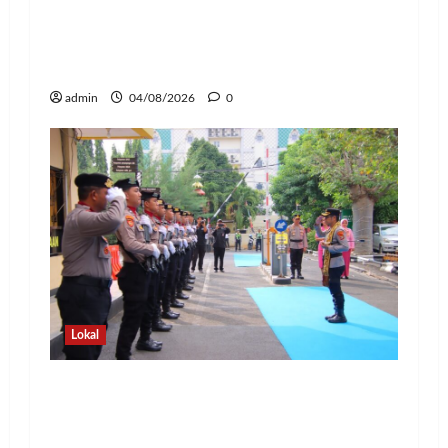
Kapolda Lampung Pimpin Sertijab 12
Pejabat Strategis, Perkuat Organisasi
dan Pelayanan Polri Presisi
admin
04/08/2026
0
Lokal
Pedang Pora Sambut Kombes Herbin
Sianipar, Babak Baru Kepemimpinan di
Polresta Bandar Lampung