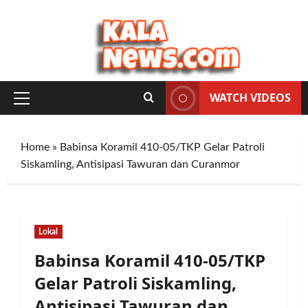
Skip
to
content
WATCH VIDEOS
Primary
Menu
Home
»
Babinsa Koramil 410-05/TKP Gelar Patroli
Siskamling, Antisipasi Tawuran dan Curanmor
Lokal
Babinsa Koramil 410-05/TKP
Gelar Patroli Siskamling,
Antisipasi Tawuran dan