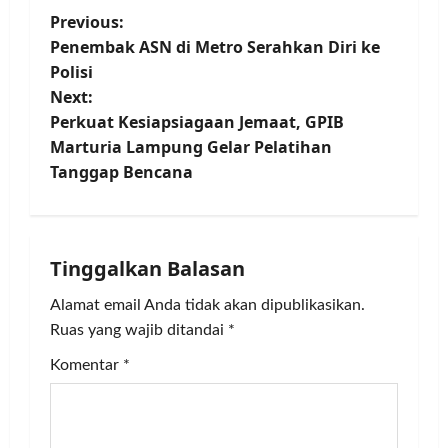
P
Previous:
Penembak ASN di Metro Serahkan Diri ke
o
Polisi
Next:
s
Perkuat Kesiapsiagaan Jemaat, GPIB
t
Marturia Lampung Gelar Pelatihan
Tanggap Bencana
n
a
Tinggalkan Balasan
v
Alamat email Anda tidak akan dipublikasikan.
i
Ruas yang wajib ditandai
*
g
Komentar
*
a