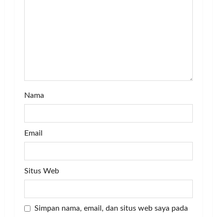
t
i
o
n
Nama
Email
Situs Web
Simpan nama, email, dan situs web saya pada