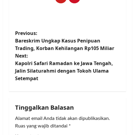
P
Previous:
Bareskrim Ungkap Kasus Penipuan
o
Trading, Korban Kehilangan Rp105 Miliar
Next:
s
Kapolri Safari Ramadan ke Jawa Tengah,
t
Jalin Silaturahmi dengan Tokoh Ulama
Setempat
n
a
Tinggalkan Balasan
v
Alamat email Anda tidak akan dipublikasikan.
i
Ruas yang wajib ditandai
*