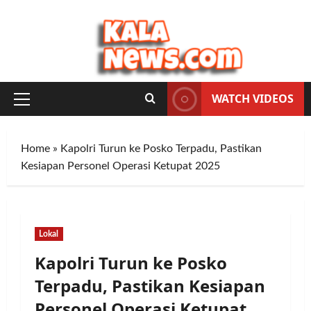
Skip
to
content
WATCH VIDEOS
Primary
Menu
Home
»
Kapolri Turun ke Posko Terpadu, Pastikan
Kesiapan Personel Operasi Ketupat 2025
Lokal
Kapolri Turun ke Posko
Terpadu, Pastikan Kesiapan
Personel Operasi Ketupat