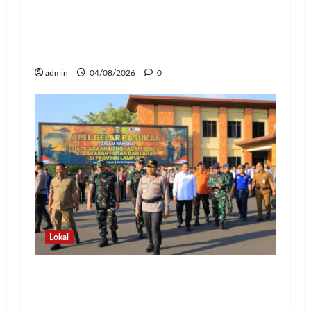
Pedang Pora Sambut Kombes Herbin
Sianipar, Babak Baru Kepemimpinan di
Polresta Bandar Lampung
admin
04/08/2026
0
Lokal
Hadapi Ancaman El Niño, Polda
Lampung Perkuat Kesiapsiagaan
Nasional Antisipasi Karhutla