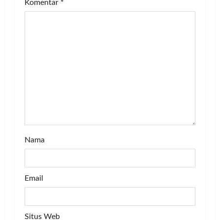
g
Komentar
*
a
t
i
o
n
Nama
Email
Situs Web