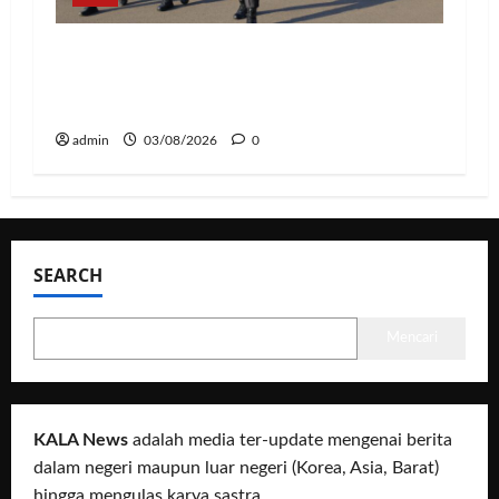
Hadapi Ancaman El Niño, Polda
Lampung Perkuat Kesiapsiagaan
Nasional Antisipasi Karhutla
admin
03/08/2026
0
SEARCH
Mencari
KALA News
adalah media ter-update mengenai berita
dalam negeri maupun luar negeri (Korea, Asia, Barat)
hingga mengulas karya sastra.