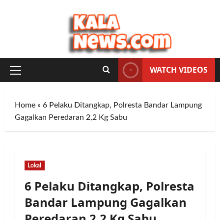
Skip
to
content
WATCH VIDEOS
Primary
Menu
Home
»
6 Pelaku Ditangkap, Polresta Bandar Lampung
Gagalkan Peredaran 2,2 Kg Sabu
Lokal
6 Pelaku Ditangkap, Polresta
Bandar Lampung Gagalkan
Peredaran 2,2 Kg Sabu