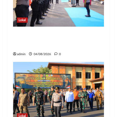
Lokal
Pedang Pora Sambut Kombes Herbin
Sianipar, Babak Baru Kepemimpinan di
Polresta Bandar Lampung
admin
04/08/2026
0
Lokal