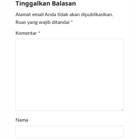
Tinggalkan Balasan
v
Alamat email Anda tidak akan dipublikasikan.
i
Ruas yang wajib ditandai
*
g
Komentar
*
a
t
i
o
n
Nama