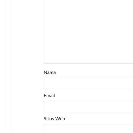
i
o
n
Nama
Email
Situs Web