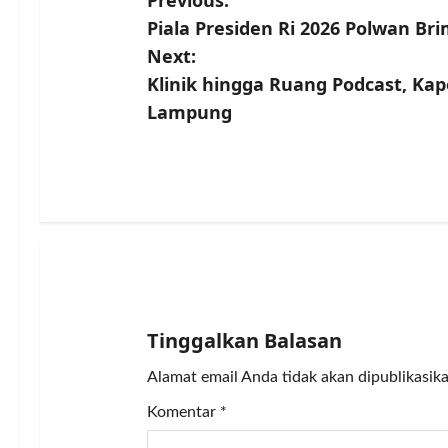
P
Previous:
Piala Presiden Ri 2026 Polwan B
o
Next:
s
Klinik hingga Ruang Podcast, Ka
Lampung
t
n
a
v
i
g
Tinggalkan Balasan
a
Alamat email Anda tidak akan dipublikasika
Komentar
*
t