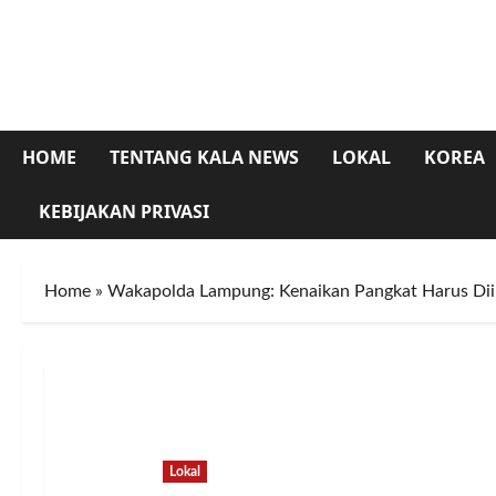
Skip
to
content
HOME
TENTANG KALA NEWS
LOKAL
KOREA
KEBIJAKAN PRIVASI
Home
»
Wakapolda Lampung: Kenaikan Pangkat Harus Diiri
Lokal