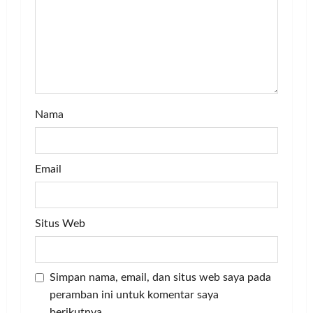
i
o
n
Nama
Email
Situs Web
Simpan nama, email, dan situs web saya pada
peramban ini untuk komentar saya
berikutnya.