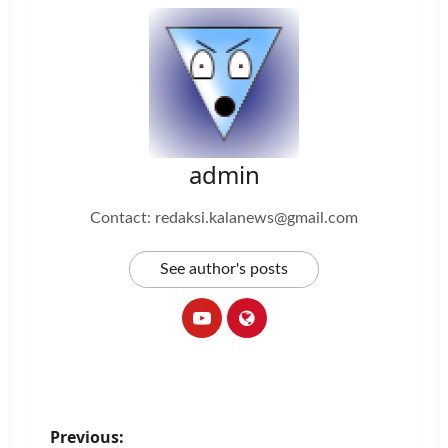
admin
Contact: redaksi.kalanews@gmail.com
See author's posts
P
Previous: