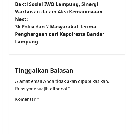
Bakti Sosial IWO Lampung, Sinergi
o
Wartawan dalam Aksi Kemanusiaan
Next:
s
36 Polisi dan 2 Masyarakat Terima
t
Penghargaan dari Kapolresta Bandar
Lampung
n
a
Tinggalkan Balasan
v
Alamat email Anda tidak akan dipublikasikan.
i
Ruas yang wajib ditandai
*
g
Komentar
*
a
t