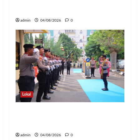
Pejabat Strategis, Perkuat Organisasi
dan Pelayanan Polri Presisi
admin
04/08/2026
0
Lokal
Pedang Pora Sambut Kombes Herbin
Sianipar, Babak Baru Kepemimpinan di
Polresta Bandar Lampung
admin
04/08/2026
0