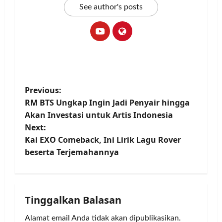
See author's posts
P
Previous:
RM BTS Ungkap Ingin Jadi Penyair hingga
o
Akan Investasi untuk Artis Indonesia
Next:
s
Kai EXO Comeback, Ini Lirik Lagu Rover
t
beserta Terjemahannya
n
a
Tinggalkan Balasan
v
Alamat email Anda tidak akan dipublikasikan.