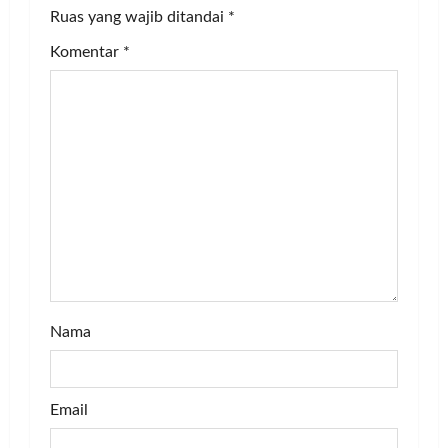
Ruas yang wajib ditandai
*
i
Komentar
*
g
a
t
i
o
n
Nama
Email