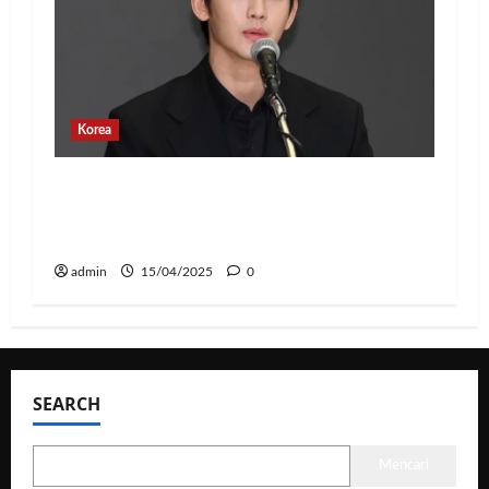
Korea
Banyak Postingan Jahat, Agensi Kim
Soo Hyun Rilis Pernyataan Terkait
Tindakan Hukum
admin
15/04/2025
0
SEARCH
Mencari