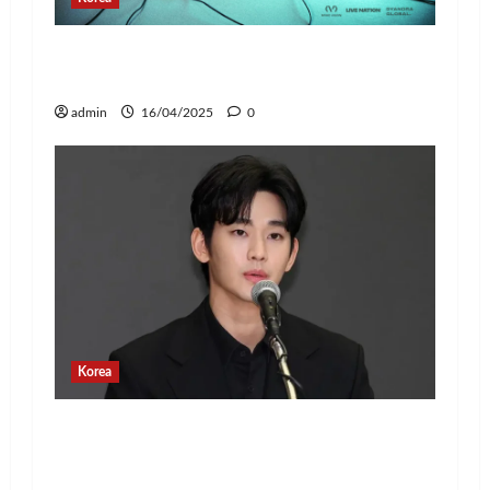
Jay Park Comeback untuk Konser Tur
Dunia 2025, Siap Tampil di Jakarta!
admin
16/04/2025
0
Korea
Banyak Postingan Jahat, Agensi Kim
Soo Hyun Rilis Pernyataan Terkait
Tindakan Hukum