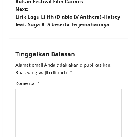
o
Bukan Festival Film Cannes
Next:
s
Lirik Lagu Lilith (Diablo IV Anthem) -Halsey
t
feat. Suga BTS beserta Terjemahannya
n
a
Tinggalkan Balasan
v
Alamat email Anda tidak akan dipublikasikan.
Ruas yang wajib ditandai
*
i
Komentar
*
g
a
t
i