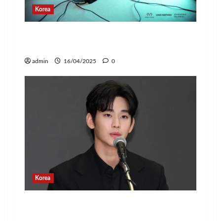
Korea
Jay Park Comeback untuk Konser Tur
Dunia 2025, Siap Tampil di Jakarta!
admin
16/04/2025
0
Korea
Banyak Postingan Jahat, Agensi Kim
Soo Hyun Rilis Pernyataan Terkait