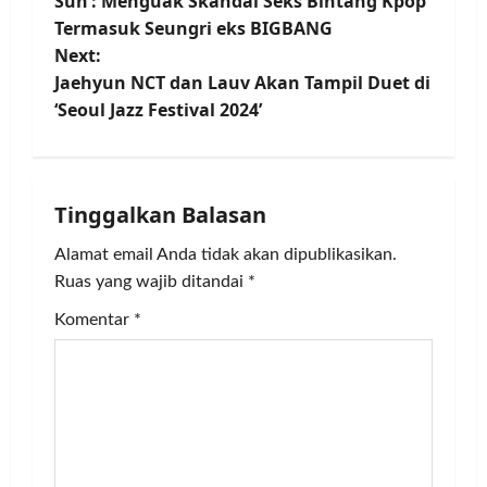
o
Sun’: Menguak Skandal Seks Bintang Kpop
Termasuk Seungri eks BIGBANG
s
Next:
t
Jaehyun NCT dan Lauv Akan Tampil Duet di
‘Seoul Jazz Festival 2024’
n
a
Tinggalkan Balasan
v
Alamat email Anda tidak akan dipublikasikan.
i
Ruas yang wajib ditandai
*
g
Komentar
*
a
t
i