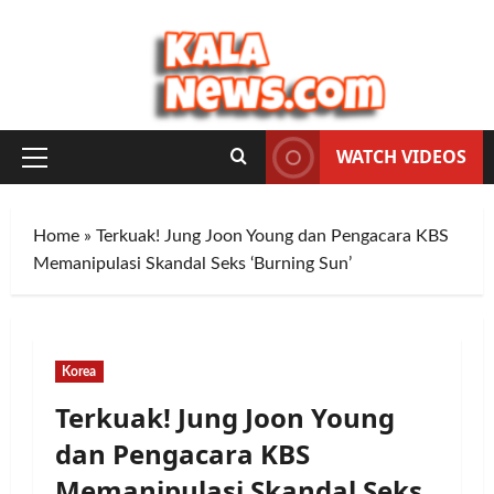
Skip
to
content
WATCH VIDEOS
Primary
Menu
Home
»
Terkuak! Jung Joon Young dan Pengacara KBS
Memanipulasi Skandal Seks ‘Burning Sun’
Korea
Terkuak! Jung Joon Young
dan Pengacara KBS
Memanipulasi Skandal Seks