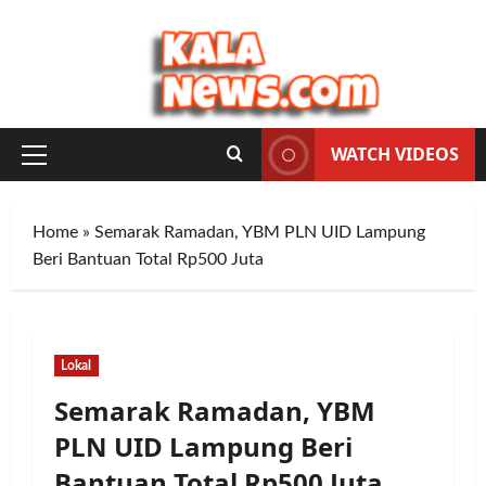
Skip
to
content
WATCH VIDEOS
Primary
Menu
Home
»
Semarak Ramadan, YBM PLN UID Lampung
Beri Bantuan Total Rp500 Juta
Lokal
Semarak Ramadan, YBM
PLN UID Lampung Beri
Bantuan Total Rp500 Juta