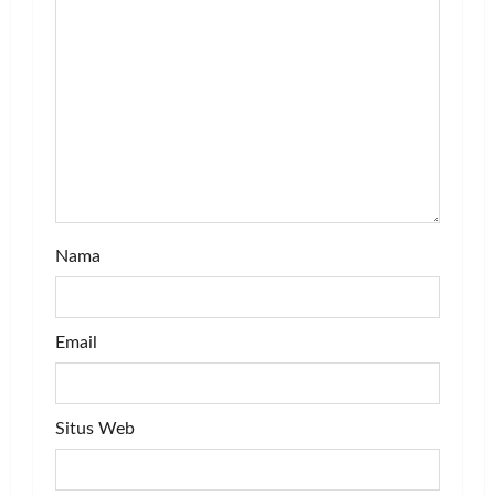
t
i
o
n
Nama
Email
Situs Web