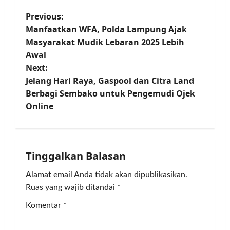
P
Previous:
Manfaatkan WFA, Polda Lampung Ajak
o
Masyarakat Mudik Lebaran 2025 Lebih
Awal
s
Next:
t
Jelang Hari Raya, Gaspool dan Citra Land
Berbagi Sembako untuk Pengemudi Ojek
n
Online
a
v
Tinggalkan Balasan
i
Alamat email Anda tidak akan dipublikasikan.
g
Ruas yang wajib ditandai
*
Komentar
*
a