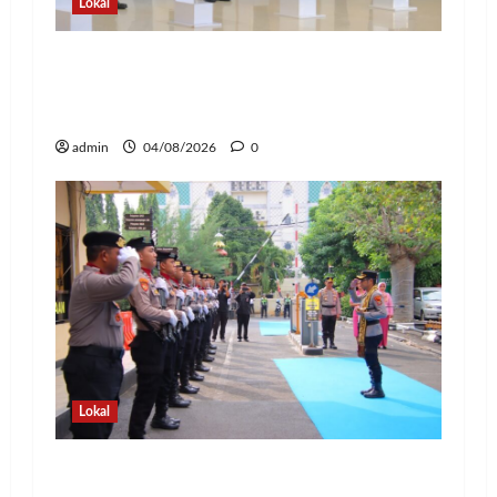
Lokal
Kapolda Lampung Pimpin Sertijab 12
Pejabat Strategis, Perkuat Organisasi
dan Pelayanan Polri Presisi
admin
04/08/2026
0
Lokal
Pedang Pora Sambut Kombes Herbin
Sianipar, Babak Baru Kepemimpinan di