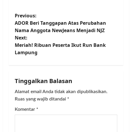
P
Previous:
ADOR Beri Tanggapan Atas Perubahan
o
Nama Anggota NewJeans Menjadi NJZ
Next:
s
Meriah! Ribuan Peserta Ikut Run Bank
t
Lampung
n
a
Tinggalkan Balasan
v
Alamat email Anda tidak akan dipublikasikan.
Ruas yang wajib ditandai
*
i
Komentar
*
g
a