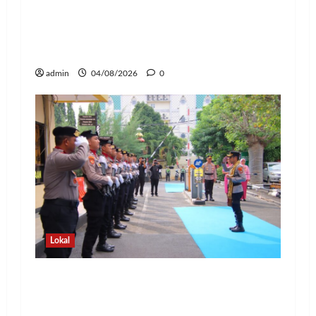
Kapolda Lampung Pimpin Sertijab 12
Pejabat Strategis, Perkuat Organisasi
dan Pelayanan Polri Presisi
admin
04/08/2026
0
Lokal
Pedang Pora Sambut Kombes Herbin
Sianipar, Babak Baru Kepemimpinan di
Polresta Bandar Lampung