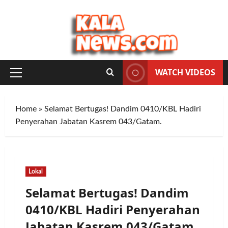
Skip
to
content
WATCH VIDEOS
Primary
Menu
Home
»
Selamat Bertugas! Dandim 0410/KBL Hadiri
Penyerahan Jabatan Kasrem 043/Gatam.
Lokal
Selamat Bertugas! Dandim
0410/KBL Hadiri Penyerahan
Jabatan Kasrem 043/Gatam.