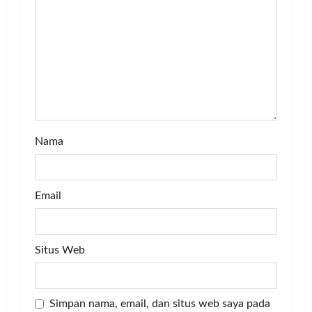
t
i
o
n
Nama
Email
Situs Web
Simpan nama, email, dan situs web saya pada