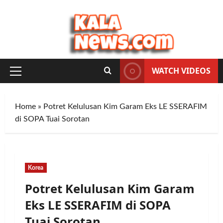
Skip
to
content
WATCH VIDEOS
Primary
Menu
Home
»
Potret Kelulusan Kim Garam Eks LE SSERAFIM
di SOPA Tuai Sorotan
Korea
Potret Kelulusan Kim Garam
Eks LE SSERAFIM di SOPA
Tuai Sorotan