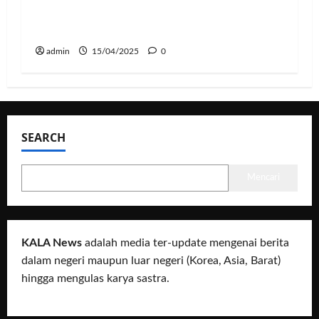
Soo Hyun Rilis Pernyataan Terkait
Tindakan Hukum
admin
15/04/2025
0
SEARCH
Mencari
KALA News
adalah media ter-update mengenai berita
dalam negeri maupun luar negeri (Korea, Asia, Barat)
hingga mengulas karya sastra.