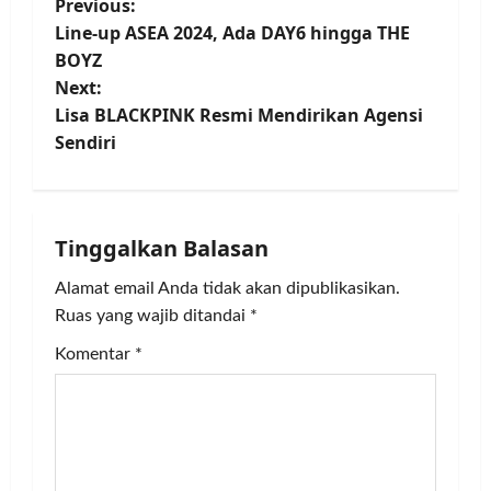
P
Previous:
Line-up ASEA 2024, Ada DAY6 hingga THE
o
BOYZ
Next:
s
Lisa BLACKPINK Resmi Mendirikan Agensi
t
Sendiri
n
a
Tinggalkan Balasan
v
Alamat email Anda tidak akan dipublikasikan.
Ruas yang wajib ditandai
*
i
Komentar
*
g
a
t