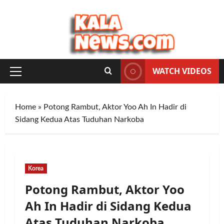
Skip
to
content
WATCH VIDEOS
Primary
Menu
Home
»
Potong Rambut, Aktor Yoo Ah In Hadir di
Sidang Kedua Atas Tuduhan Narkoba
Korea
Potong Rambut, Aktor Yoo
Ah In Hadir di Sidang Kedua
Atas Tuduhan Narkoba