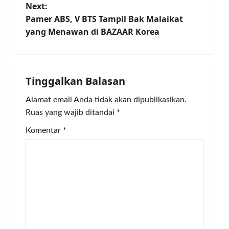
Next:
s
Pamer ABS, V BTS Tampil Bak Malaikat
t
yang Menawan di BAZAAR Korea
n
a
Tinggalkan Balasan
v
Alamat email Anda tidak akan dipublikasikan.
Ruas yang wajib ditandai
*
i
Komentar
*
g
a
t
i