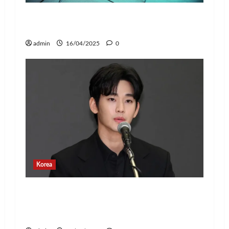
Jay Park Comeback untuk Konser Tur
Dunia 2025, Siap Tampil di Jakarta!
admin
16/04/2025
0
Korea
Banyak Postingan Jahat, Agensi Kim
Soo Hyun Rilis Pernyataan Terkait
Tindakan Hukum