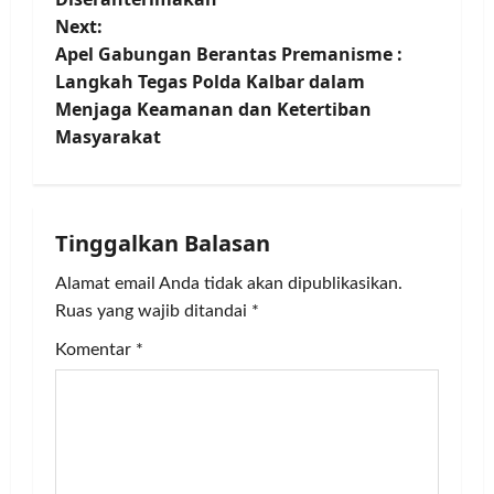
s
Next:
t
Apel Gabungan Berantas Premanisme :
Langkah Tegas Polda Kalbar dalam
n
Menjaga Keamanan dan Ketertiban
Masyarakat
a
v
i
Tinggalkan Balasan
g
Alamat email Anda tidak akan dipublikasikan.
Ruas yang wajib ditandai
*
a
Komentar
*
t
i
o