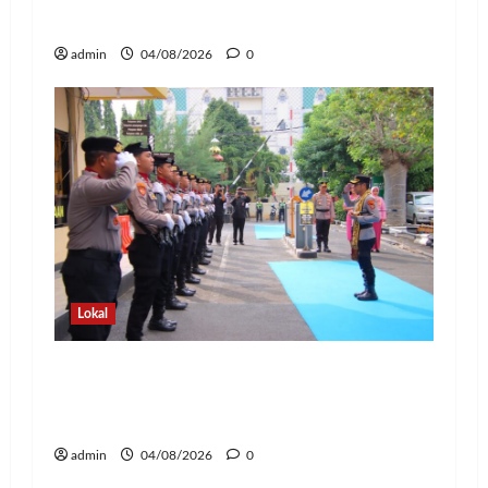
dan Pelayanan Polri Presisi
admin
04/08/2026
0
Lokal
Pedang Pora Sambut Kombes Herbin
Sianipar, Babak Baru Kepemimpinan di
Polresta Bandar Lampung
admin
04/08/2026
0