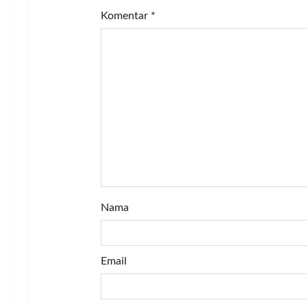
Komentar
*
t
i
o
n
Nama
Email