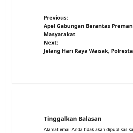
P
Previous:
Apel Gabungan Berantas Premani
o
Masyarakat
s
Next:
Jelang Hari Raya Waisak, Polresta
t
n
a
v
i
g
Tinggalkan Balasan
a
Alamat email Anda tidak akan dipublikasika