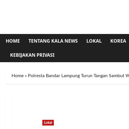
Skip
to
content
HOME
TENTANG KALA NEWS
LOKAL
KOREA
KEBIJAKAN PRIVASI
Home
»
Polresta Bandar Lampung Turun Tangan Sambut W
Lokal