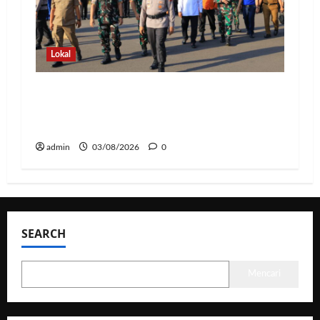
Lokal
Hadapi Ancaman El Niño, Polda
Lampung Perkuat Kesiapsiagaan
Nasional Antisipasi Karhutla
admin
03/08/2026
0
SEARCH
Mencari