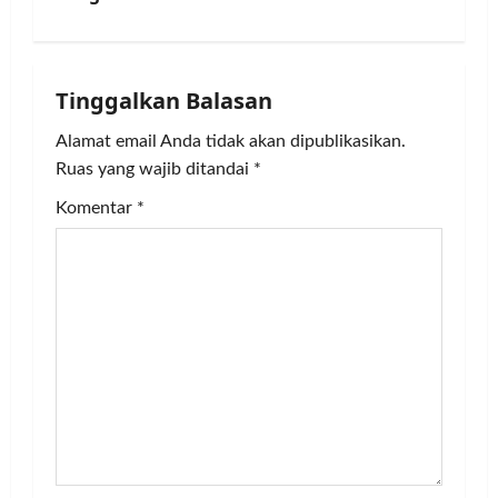
a
v
i
Tinggalkan Balasan
g
Alamat email Anda tidak akan dipublikasikan.
Ruas yang wajib ditandai
*
a
Komentar
*
t
i
o
n