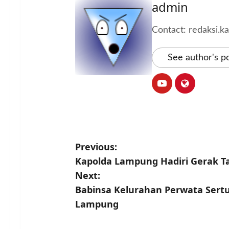
admin
Contact: redaksi.
See author's p
P
Previous:
Kapolda Lampung Hadiri Gerak T
o
Next:
s
Babinsa Kelurahan Perwata Sert
Lampung
t