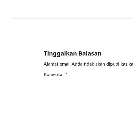
n
a
v
i
g
Tinggalkan Balasan
a
Alamat email Anda tidak akan dipublikasika
Komentar
*
t
i
o
n