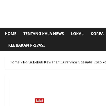
Skip
to
content
HOME
TENTANG KALA NEWS
LOKAL
KOREA
KEBIJAKAN PRIVASI
Home
»
Polisi Bekuk Kawanan Curanmor Spesialis Kost-
Lokal