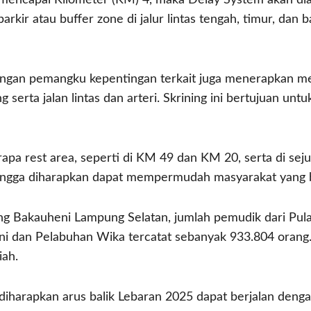
 mencapai Kilometer (KM) 4, maka Delay System akan dia
arkir atau buffer zone di jalur lintas tengah, timur, da
engan pemangku kepentingan terkait juga menerapkan mek
ng serta jalan lintas dan arteri. Skrining ini bertujuan
rapa rest area, seperti di KM 49 dan KM 20, serta di sejum
hingga diharapkan dapat mempermudah masyarakat yang b
g Bakauheni Lampung Selatan, jumlah pemudik dari Pul
i dan Pelabuhan Wika tercatat sebanyak 933.804 orang. 
iah.
, diharapkan arus balik Lebaran 2025 dapat berjalan den