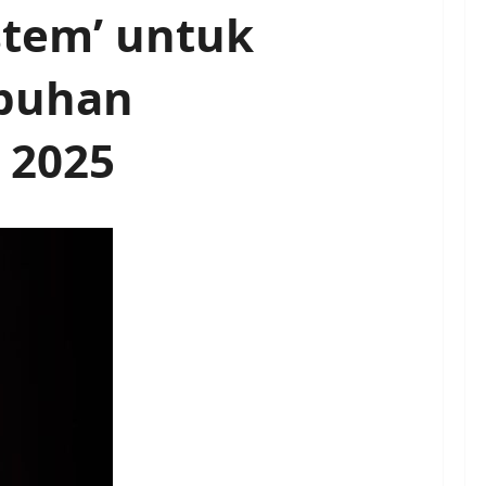
stem’ untuk
abuhan
 2025