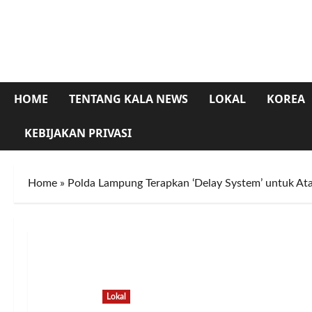
Skip
to
content
HOME
TENTANG KALA NEWS
LOKAL
KOREA
KEBIJAKAN PRIVASI
Home
»
Polda Lampung Terapkan ‘Delay System’ untuk At
Lokal