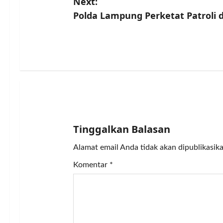
Next:
s
Polda Lampung Perketat Patroli 
t
n
a
v
i
Tinggalkan Balasan
g
Alamat email Anda tidak akan dipublikasika
a
Komentar
*
t
i