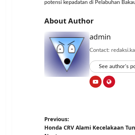
potensi kepadatan di Pelabuhan Bakau
About Author
admin
Contact: redaksi.
See author's p
P
Previous:
Honda CRV Alami Kecelakaan Tun
o