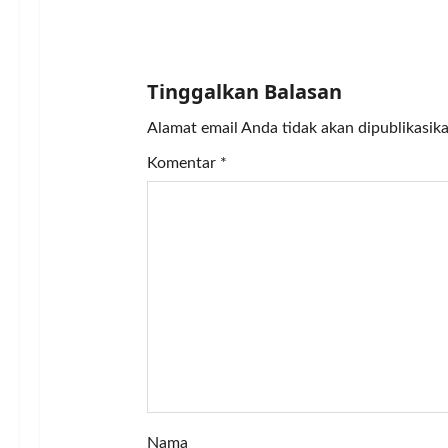
v
i
Tinggalkan Balasan
g
Alamat email Anda tidak akan dipublikasika
a
Komentar
*
t
i
o
n
Nama