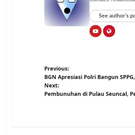
See author's p
P
Previous:
BGN Apresiasi Polri Bangun SPPG,
o
Next:
s
Pembunuhan di Pulau Seuncal, P
t
n
a