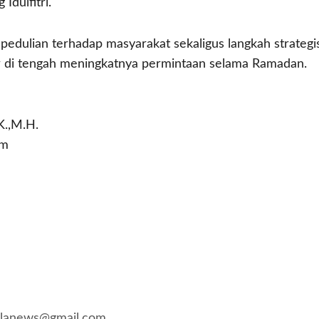
Idulfitri.
edulian terhadap masyarakat sekaligus langkah strateg
r di tengah meningkatnya permintaan selama Ramadan.
K.,M.H.
om
kalanews@gmail.com