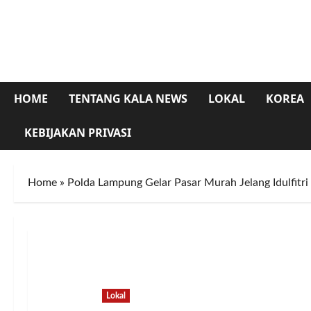
Skip
to
content
HOME
TENTANG KALA NEWS
LOKAL
KOREA
KEBIJAKAN PRIVASI
Home
»
Polda Lampung Gelar Pasar Murah Jelang Idulfitr
Lokal