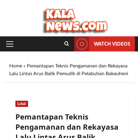
Skip
to
content
WATCH VIDEOS
Primary
Menu
Home
»
Pemantapan Teknis Pengamanan dan Rekayasa
Lalu Lintas Arus Balik Pemudik di Pelabuhan Bakauheni
Lokal
Pemantapan Teknis
Pengamanan dan Rekayasa
Lalu Lintas Arus Balik