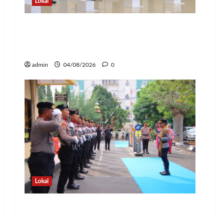
Lokal
Kapolda Lampung Pimpin Sertijab 12
Pejabat Strategis, Perkuat Organisasi
dan Pelayanan Polri Presisi
admin
04/08/2026
0
Lokal
Pedang Pora Sambut Kombes Herbin
Sianipar, Babak Baru Kepemimpinan di