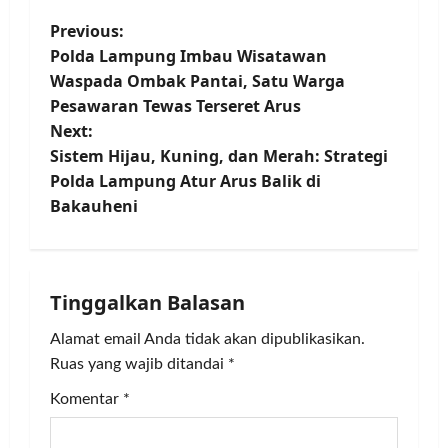
P
Previous:
Polda Lampung Imbau Wisatawan
o
Waspada Ombak Pantai, Satu Warga
Pesawaran Tewas Terseret Arus
s
Next:
t
Sistem Hijau, Kuning, dan Merah: Strategi
Polda Lampung Atur Arus Balik di
n
Bakauheni
a
v
Tinggalkan Balasan
i
Alamat email Anda tidak akan dipublikasikan.
g
Ruas yang wajib ditandai
*
Komentar
*
a