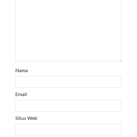
t
i
o
n
Nama
Email
Situs Web