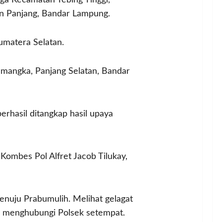
ga Kecamatan Tebing Tinggi,
n Panjang, Bandar Lampung.
umatera Selatan.
Semangka, Panjang Selatan, Bandar
rhasil ditangkap hasil upaya
ombes Pol Alfret Jacob Tilukay,
enuju Prabumulih. Melihat gelagat
n menghubungi Polsek setempat.