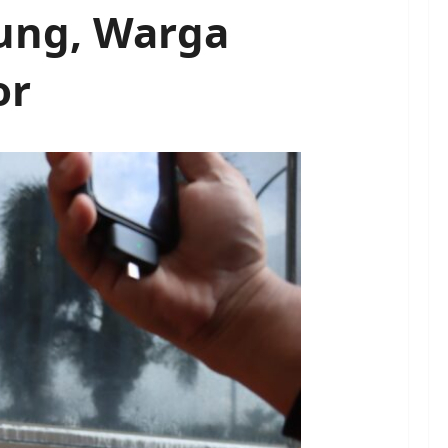
pung, Warga
or