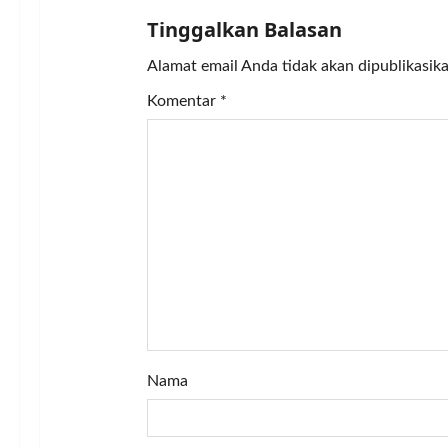
i
Tinggalkan Balasan
g
Alamat email Anda tidak akan dipublikasika
a
Komentar
*
t
i
o
n
Nama