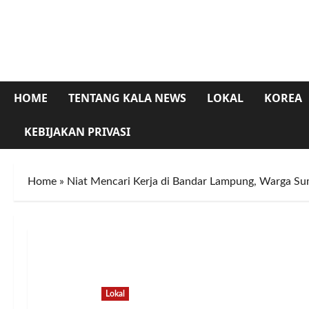
Skip
to
content
HOME
TENTANG KALA NEWS
LOKAL
KOREA
KEBIJAKAN PRIVASI
Home
»
Niat Mencari Kerja di Bandar Lampung, Warga Su
Lokal