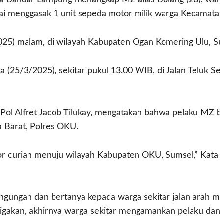
a Bandar Lampung menangkap MZ alias Bolang (28), war
i menggasak 1 unit sepeda motor milik warga Kecamata
025) malam, di wilayah Kabupaten Ogan Komering Ulu, S
sa (25/3/2025), sekitar pukul 13.00 WIB, di Jalan Teluk 
l Alfret Jacob Tilukay, mengatakan bahwa pelaku MZ be
 Barat, Polres OKU.
 curian menuju wilayah Kabupaten OKU, Sumsel,” Kata K
ngungan dan bertanya kepada warga sekitar jalan arah m
igakan, akhirnya warga sekitar mengamankan pelaku da