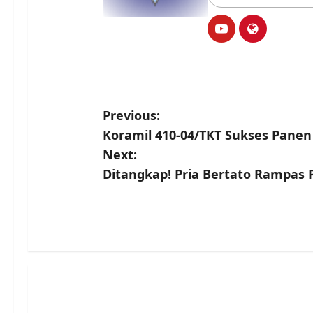
P
Previous:
Koramil 410-04/TKT Sukses Pane
o
Next:
s
Ditangkap! Pria Bertato Rampas
t
n
a
v