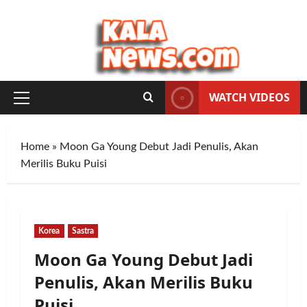
Skip
to
content
WATCH VIDEOS
Primary
Menu
Home
»
Moon Ga Young Debut Jadi Penulis, Akan
Merilis Buku Puisi
Korea
Sastra
Moon Ga Young Debut Jadi
Penulis, Akan Merilis Buku
Puisi