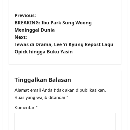
P
Previous:
BREAKING: Ibu Park Sung Woong
o
Meninggal Dunia
Next:
s
Tewas di Drama, Lee Yi Kyung Repost Lagu
t
Opick hingga Buku Yasin
n
a
Tinggalkan Balasan
v
Alamat email Anda tidak akan dipublikasikan.
Ruas yang wajib ditandai
*
i
Komentar
*
g
a