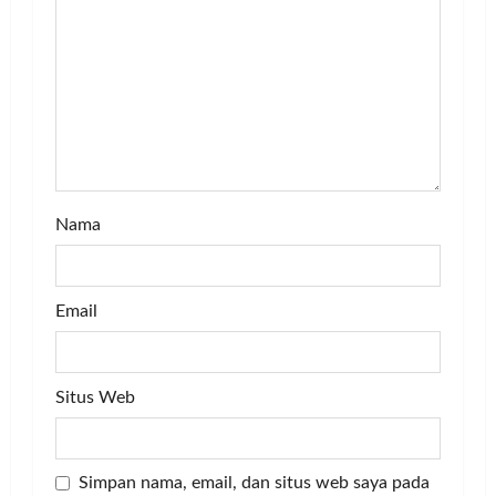
t
i
o
n
Nama
Email
Situs Web
Simpan nama, email, dan situs web saya pada