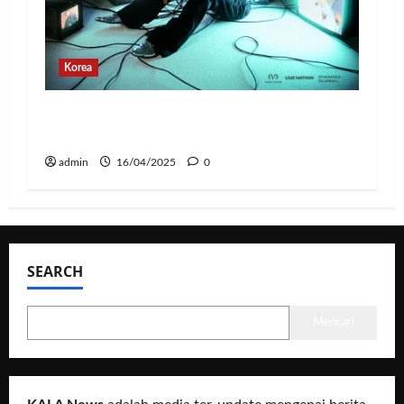
Korea
Jay Park Comeback untuk Konser Tur
Dunia 2025, Siap Tampil di Jakarta!
admin
16/04/2025
0
SEARCH
Mencari