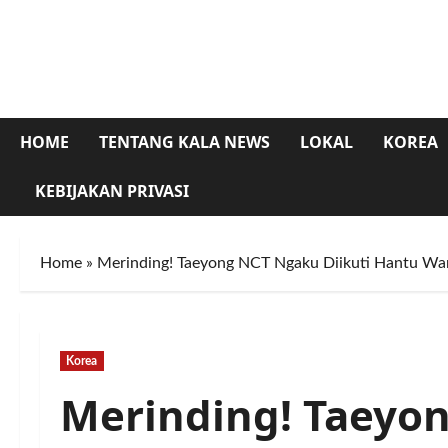
Skip
to
content
HOME
TENTANG KALA NEWS
LOKAL
KOREA
KEBIJAKAN PRIVASI
Home
»
Merinding! Taeyong NCT Ngaku Diikuti Hantu Wan
Korea
Merinding! Taeyo