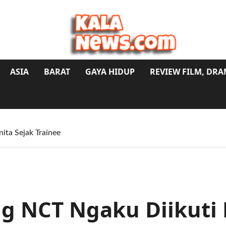
ASIA
BARAT
GAYA HIDUP
REVIEW FILM, DR
ita Sejak Trainee
ng NCT Ngaku Diikuti