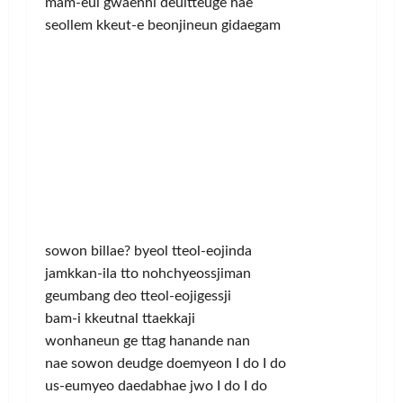
mam-eul gwaenhi deultteuge hae
seollem kkeut-e beonjineun gidaegam
sowon billae? byeol tteol-eojinda
jamkkan-ila tto nohchyeossjiman
geumbang deo tteol-eojigessji
bam-i kkeutnal ttaekkaji
wonhaneun ge ttag hanande nan
nae sowon deudge doemyeon I do I do
us-eumyeo daedabhae jwo I do I do