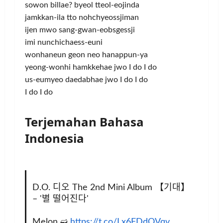
sowon billae? byeol tteol-eojinda
jamkkan-ila tto nohchyeossjiman
ijen mwo sang-gwan-eobsgessji
imi nunchichaess-euni
wonhaneun geon neo hanappun-ya
yeong-wonhi hamkkehae jwo I do I do
us-eumyeo daedabhae jwo I do I do
I do I do
Terjemahan Bahasa
Indonesia
D.O. 디오 The 2nd Mini Album 【기대】
– '별 떨어진다'
Melon ➫
https://t.co/Lx6FDdQVqv