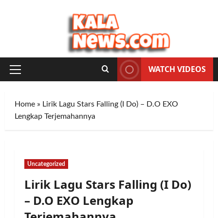
Skip
to
content
WATCH VIDEOS
Primary
Menu
Home
»
Lirik Lagu Stars Falling (I Do) – D.O EXO
Lengkap Terjemahannya
Uncategorized
Lirik Lagu Stars Falling (I Do)
– D.O EXO Lengkap
Terjemahannya