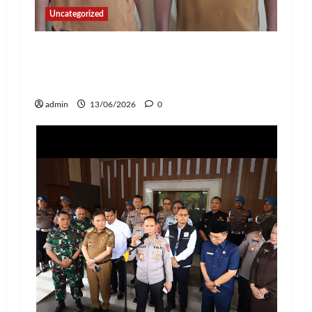
Uncategorized
Dua Penadah Motor Curian Ditangkap
di Tanggamus, Saat Akan Jual di
Facebook
admin
13/06/2026
0