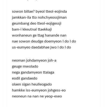
sowon billae? byeol tteol-eojinda
jamkkan-ila tto nohchyeossjiman
geumbang deo tteol-eojigessji
bam-i kkeutnal ttaekkaji
wonhaneun ge ttag hanande nan
nae sowon deudge doemyeon I do I do
us-eumyeo daedabhae jwo I do I do
neoman johdamyeon joh-a
geuge mwolado
nega gandamyeon ttalaga
eodil gandaedo
olaen sigan heulleogado
hamkke iss-eumyeon johgess-eo
neoneun na nan ne yeop-eseo