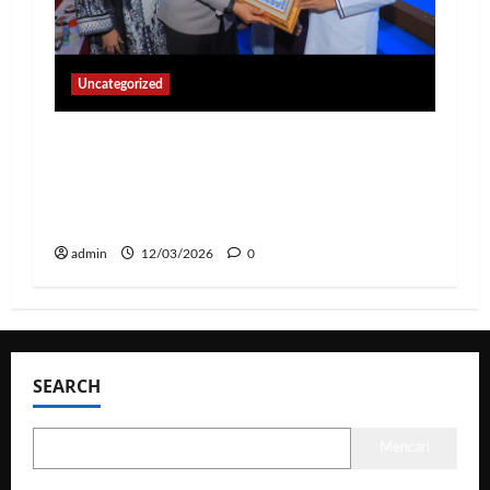
Uncategorized
Peringati Nuzulul Qur’an 1447 H,
Kapolda Lampung: Jadikan Al-Qur’an
Pedoman Transformasi Polri yang
Profesional
admin
12/03/2026
0
SEARCH
Mencari