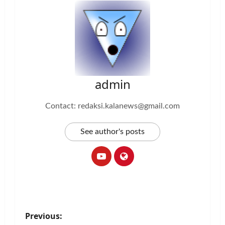
admin
Contact: redaksi.kalanews@gmail.com
See author's posts
P
Previous: