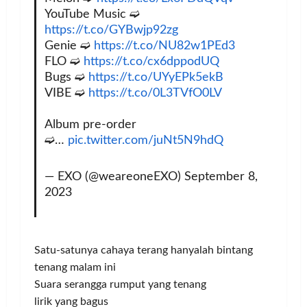
YouTube Music ➫
https://t.co/GYBwjp92zg
Genie ➫
https://t.co/NU82w1PEd3
FLO ➫
https://t.co/cx6dppodUQ
Bugs ➫
https://t.co/UYyEPk5ekB
VIBE ➫
https://t.co/0L3TVfO0LV
Album pre-order
➫…
pic.twitter.com/juNt5N9hdQ
— EXO (@weareoneEXO)
September 8,
2023
Satu-satunya cahaya terang hanyalah bintang
tenang malam ini
Suara serangga rumput yang tenang
lirik yang bagus