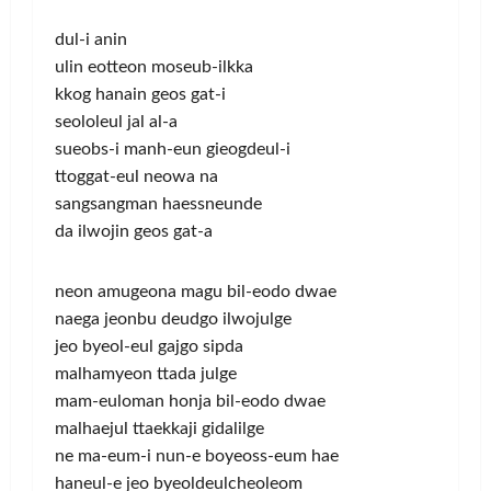
dul-i anin
ulin eotteon moseub-ilkka
kkog hanain geos gat-i
seololeul jal al-a
sueobs-i manh-eun gieogdeul-i
ttoggat-eul neowa na
sangsangman haessneunde
da ilwojin geos gat-a
neon amugeona magu bil-eodo dwae
naega jeonbu deudgo ilwojulge
jeo byeol-eul gajgo sipda
malhamyeon ttada julge
mam-euloman honja bil-eodo dwae
malhaejul ttaekkaji gidalilge
ne ma-eum-i nun-e boyeoss-eum hae
haneul-e jeo byeoldeulcheoleom