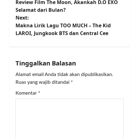
Review Film The Moon, Akankah D.O EXO
o
Selamat dari Bulan?
Next:
s
Makna Lirik Lagu TOO MUCH – The Kid
t
LAROI, Jungkook BTS dan Central Cee
n
a
Tinggalkan Balasan
v
Alamat email Anda tidak akan dipublikasikan.
Ruas yang wajib ditandai
*
i
Komentar
*
g
a
t