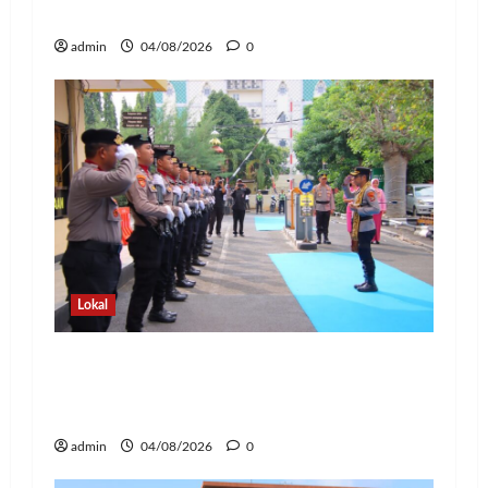
dan Pelayanan Polri Presisi
admin
04/08/2026
0
Lokal
Pedang Pora Sambut Kombes Herbin
Sianipar, Babak Baru Kepemimpinan di
Polresta Bandar Lampung
admin
04/08/2026
0