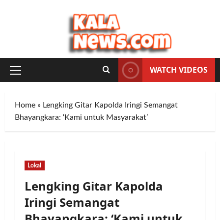
Skip
to
content
WATCH VIDEOS
Primary
Menu
Home
»
Lengking Gitar Kapolda Iringi Semangat
Bhayangkara: ‘Kami untuk Masyarakat’
Lokal
Lengking Gitar Kapolda
Iringi Semangat
Bhayangkara: ‘Kami untuk