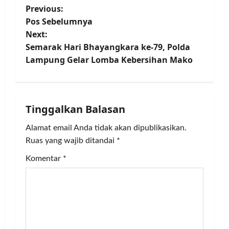
P
Previous:
Pos Sebelumnya
o
Next:
Semarak Hari Bhayangkara ke-79, Polda
s
Lampung Gelar Lomba Kebersihan Mako
t
n
Tinggalkan Balasan
a
Alamat email Anda tidak akan dipublikasikan.
v
Ruas yang wajib ditandai
*
i
Komentar
*
g
a
t