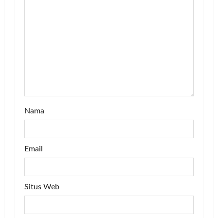
t
i
o
n
Nama
Email
Situs Web