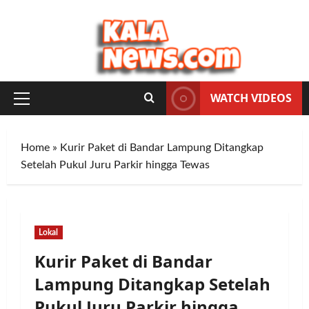
Skip
to
content
WATCH VIDEOS
Primary
Menu
Home
»
Kurir Paket di Bandar Lampung Ditangkap
Setelah Pukul Juru Parkir hingga Tewas
Lokal
Kurir Paket di Bandar
Lampung Ditangkap Setelah
Pukul Juru Parkir hingga