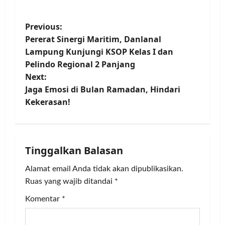
P
Previous:
Pererat Sinergi Maritim, Danlanal
o
Lampung Kunjungi KSOP Kelas I dan
Pelindo Regional 2 Panjang
s
Next:
t
Jaga Emosi di Bulan Ramadan, Hindari
Kekerasan!
n
a
Tinggalkan Balasan
v
Alamat email Anda tidak akan dipublikasikan.
i
Ruas yang wajib ditandai
*
g
Komentar
*
a