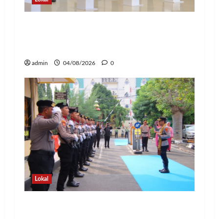
Kapolda Lampung Pimpin Sertijab 12
Pejabat Strategis, Perkuat Organisasi
dan Pelayanan Polri Presisi
admin
04/08/2026
0
Lokal
Pedang Pora Sambut Kombes Herbin
Sianipar, Babak Baru Kepemimpinan di