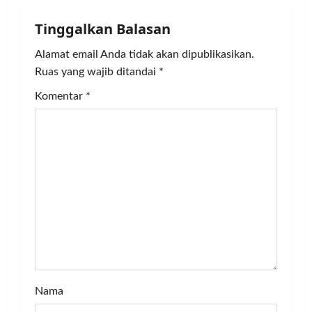
a
Tinggalkan Balasan
v
Alamat email Anda tidak akan dipublikasikan.
i
Ruas yang wajib ditandai
*
g
Komentar
*
a
t
i
o
n
Nama