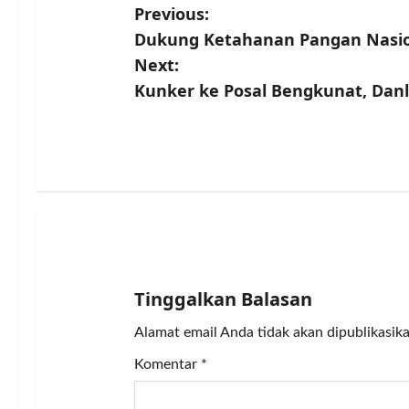
P
Previous:
Dukung Ketahanan Pangan Nasio
o
Next:
s
Kunker ke Posal Bengkunat, Danl
t
n
a
v
i
Tinggalkan Balasan
g
Alamat email Anda tidak akan dipublikasika
a
Komentar
*
t