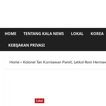
Skip
to
content
HOME
TENTANG KALA NEWS
LOKAL
KOREA
KEBIJAKAN PRIVASI
Home
»
Kolonel Tan Kurniawan Pamit, Letkol Roni Herm
Lokal