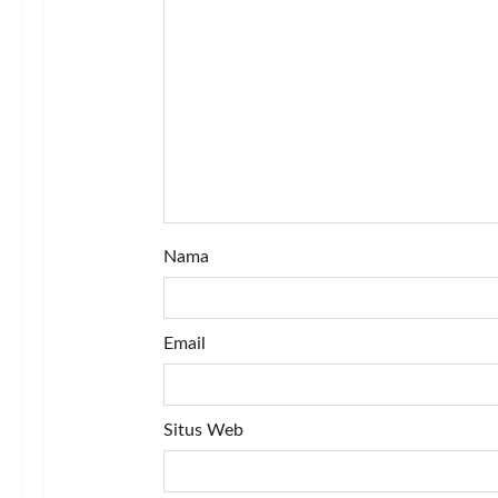
i
o
n
Nama
Email
Situs Web