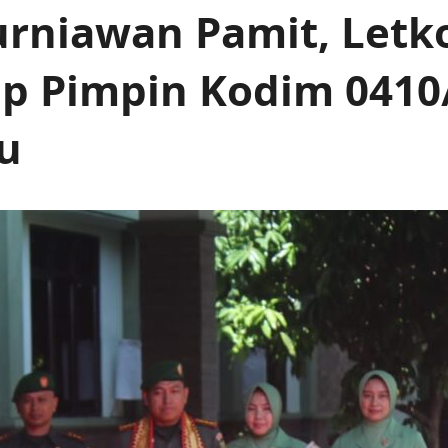
urniawan Pamit, Letko
p Pimpin Kodim 0410
u