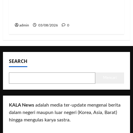
Hadapi Ancaman El Niño, Polda
Lampung Perkuat Kesiapsiagaan
Nasional Antisipasi Karhutla
admin
03/08/2026
0
SEARCH
Mencari
KALA News
adalah media ter-update mengenai berita
dalam negeri maupun luar negeri (Korea, Asia, Barat)
hingga mengulas karya sastra.