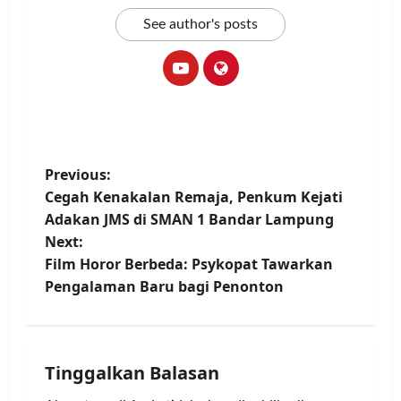
See author's posts
P
Previous:
Cegah Kenakalan Remaja, Penkum Kejati
o
Adakan JMS di SMAN 1 Bandar Lampung
Next:
s
Film Horor Berbeda: Psykopat Tawarkan
t
Pengalaman Baru bagi Penonton
n
a
Tinggalkan Balasan