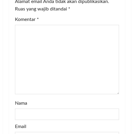
v
Alamat email Anda tidak akan dipublikasikan.
Ruas yang wajib ditandai
*
i
Komentar
*
g
a
t
i
o
n
Nama
Email