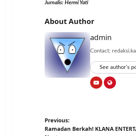
Jurnalis: Hermi Yati
About Author
admin
Contact: redaksi.
See author's p
P
Previous:
Ramadan Berkah! KLANA ENTERTA
o