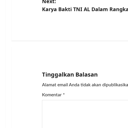
Next:
s
Karya Bakti TNI AL Dalam Rangka 
t
n
a
v
i
Tinggalkan Balasan
g
Alamat email Anda tidak akan dipublikasika
a
Komentar
*
t
i