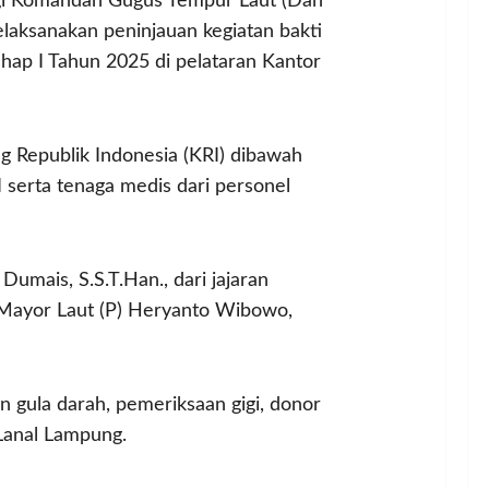
ngi Komandan Gugus Tempur Laut (Dan
laksanakan peninjauan kegiatan bakti
ahap I Tahun 2025 di pelataran Kantor
g Republik Indonesia (KRI) dibawah
erta tenaga medis dari personel
umais, S.S.T.Han., dari jajaran
 Mayor Laut (P) Heryanto Wibowo,
n gula darah, pemeriksaan gigi, donor
Lanal Lampung.