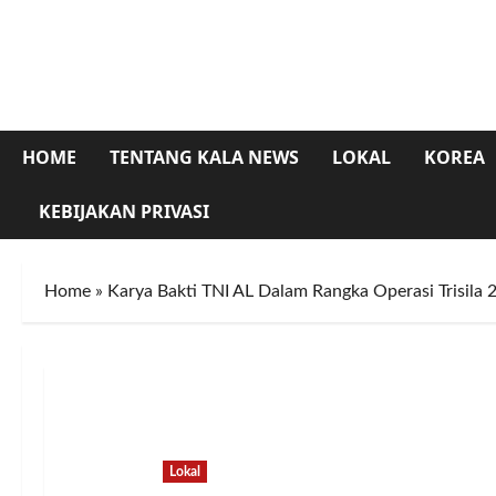
Skip
to
content
HOME
TENTANG KALA NEWS
LOKAL
KOREA
KEBIJAKAN PRIVASI
Home
»
Karya Bakti TNI AL Dalam Rangka Operasi Trisila 
Lokal