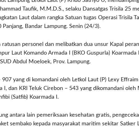
ut Lampung Letkol Laut (P) Krido Satriyo U, mendampi
mmad Taufik, M.M.D.S., selaku Dansatgas Trisila 25 me
ngkatan Laut dalam rangka Satuan tugas Operasi Trisila T
0 Panjang, Bandar Lampung. Senin (24/3).
n ratusan personel dan melibatkan dua unsur Kapal peran
ur Laut Komando Armada I (BKO Guspurla) Koarmada I s
SUD Abdul Moeloek, Prov. Lampung.
907 yang di komandani oleh Letkol Laut (P) Lexy Effraim D
a I, dan KRI Teluk Cirebon – 543 yang dikomandani oleh
mfibi (Satfib) Koarmada I.
ung antara lain pemeriksaan kesehatan gratis, pengeceka
aket sembako kepada masyarakat maritim sekitar Satker 