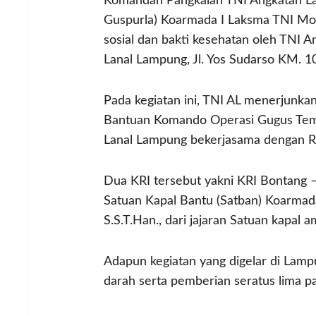
Komandan Pangkalan TNI Angkatan La
Guspurla) Koarmada I Laksma TNI Moha
sosial dan bakti kesehatan oleh TNI A
Lanal Lampung, Jl. Yos Sudarso KM. 1
Pada kegiatan ini, TNI AL menerjunka
Bantuan Komando Operasi Gugus Temp
Lanal Lampung bekerjasama dengan R
Dua KRI tersebut yakni KRI Bontang – 
Satuan Kapal Bantu (Satban) Koarmad
S.S.T.Han., dari jajaran Satuan kapal a
Adapun kegiatan yang digelar di Lamp
darah serta pemberian seratus lima p