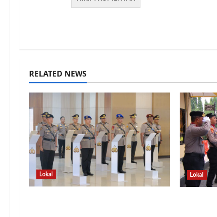
RELATED NEWS
Lokal
Lokal
Kapolda Lampung Pimpin
Pedang 
Sertijab 12 Pejabat Strategis,
Herbin S