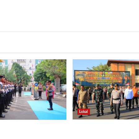
Lokal
Hadapi Ancaman El Niño
Pora Sambut Kombes
Lampung Perkuat
ianipar, Babak Baru