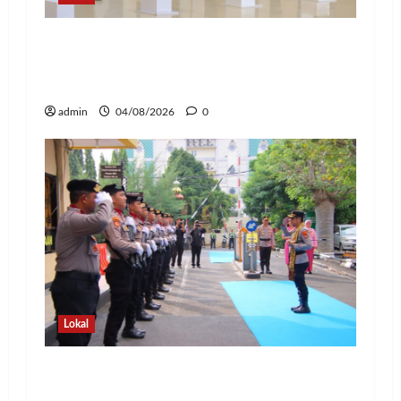
Kapolda Lampung Pimpin Sertijab 12
Pejabat Strategis, Perkuat Organisasi
dan Pelayanan Polri Presisi
admin
04/08/2026
0
Lokal
Pedang Pora Sambut Kombes Herbin
Sianipar, Babak Baru Kepemimpinan di