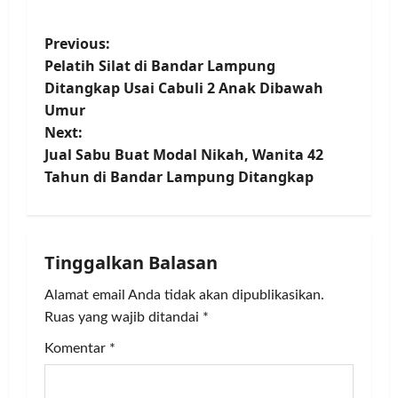
P
Previous:
Pelatih Silat di Bandar Lampung
o
Ditangkap Usai Cabuli 2 Anak Dibawah
Umur
s
Next:
t
Jual Sabu Buat Modal Nikah, Wanita 42
Tahun di Bandar Lampung Ditangkap
n
a
Tinggalkan Balasan
v
Alamat email Anda tidak akan dipublikasikan.
i
Ruas yang wajib ditandai
*
g
Komentar
*
a