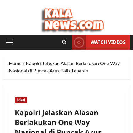
Skip
to
content
WATCH VIDEOS
Primary
Menu
Home
»
Kapolri Jelaskan Alasan Berlakukan One Way
Nasional di Puncak Arus Balik Lebaran
Lokal
Kapolri Jelaskan Alasan
Berlakukan One Way
Nasional di Puncak Arus