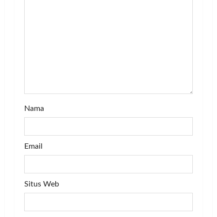
t
i
o
n
Nama
Email
Situs Web