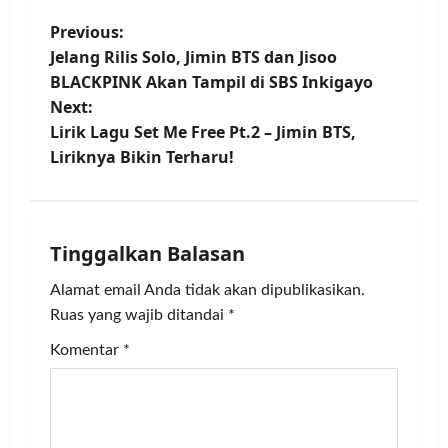
P
Previous:
Jelang Rilis Solo, Jimin BTS dan Jisoo
o
BLACKPINK Akan Tampil di SBS Inkigayo
Next:
s
Lirik Lagu Set Me Free Pt.2 – Jimin BTS,
t
Liriknya Bikin Terharu!
n
a
Tinggalkan Balasan
v
Alamat email Anda tidak akan dipublikasikan.
Ruas yang wajib ditandai
*
i
Komentar
*
g
a