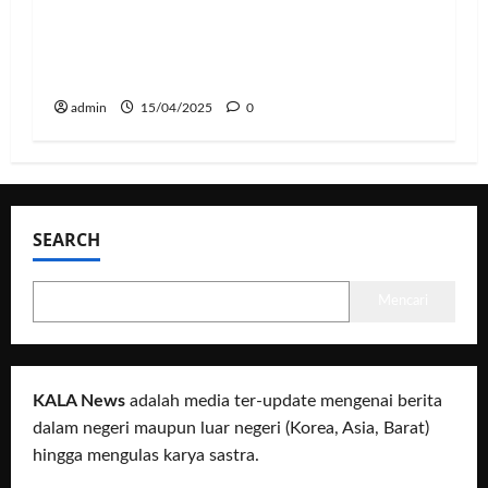
Banyak Postingan Jahat, Agensi Kim
Soo Hyun Rilis Pernyataan Terkait
Tindakan Hukum
admin
15/04/2025
0
SEARCH
Mencari
KALA News
adalah media ter-update mengenai berita
dalam negeri maupun luar negeri (Korea, Asia, Barat)
hingga mengulas karya sastra.