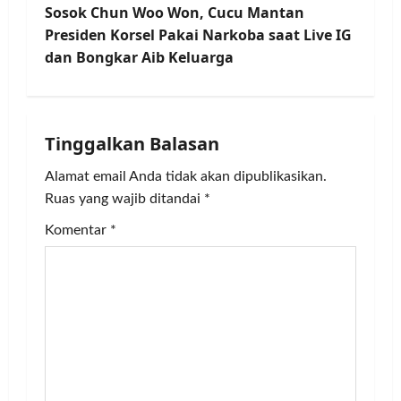
t
Sosok Chun Woo Won, Cucu Mantan
Presiden Korsel Pakai Narkoba saat Live IG
n
dan Bongkar Aib Keluarga
a
v
Tinggalkan Balasan
i
Alamat email Anda tidak akan dipublikasikan.
g
Ruas yang wajib ditandai
*
Komentar
*
a
t
i
o
n