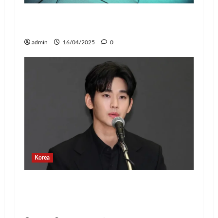
Jay Park Comeback untuk Konser Tur
Dunia 2025, Siap Tampil di Jakarta!
admin
16/04/2025
0
Korea
Banyak Postingan Jahat, Agensi Kim
Soo Hyun Rilis Pernyataan Terkait
Tindakan Hukum