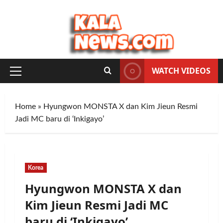
Skip
to
content
WATCH VIDEOS
Primary
Menu
Home
»
Hyungwon MONSTA X dan Kim Jieun Resmi
Jadi MC baru di ‘Inkigayo’
Korea
Hyungwon MONSTA X dan
Kim Jieun Resmi Jadi MC
baru di ‘Inkigayo’