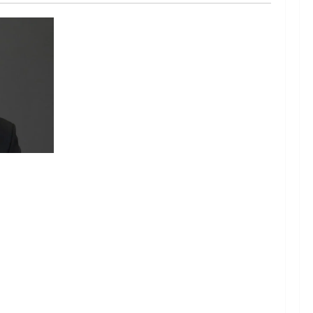
, Agensi
nyataan
m