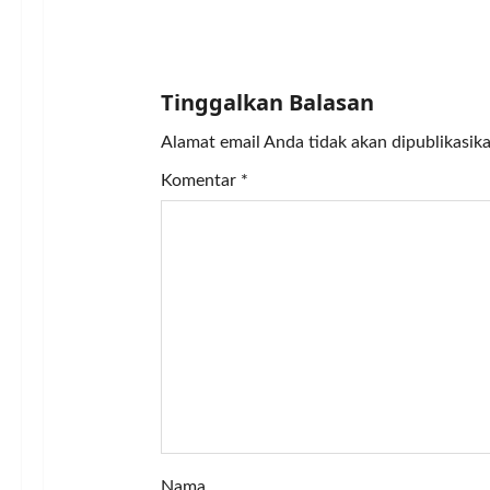
v
i
Tinggalkan Balasan
g
Alamat email Anda tidak akan dipublikasika
a
Komentar
*
t
i
o
n
Nama