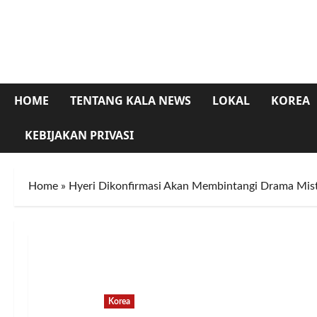
Skip
to
content
HOME
TENTANG KALA NEWS
LOKAL
KOREA
KEBIJAKAN PRIVASI
Home
»
Hyeri Dikonfirmasi Akan Membintangi Drama Miste
Korea