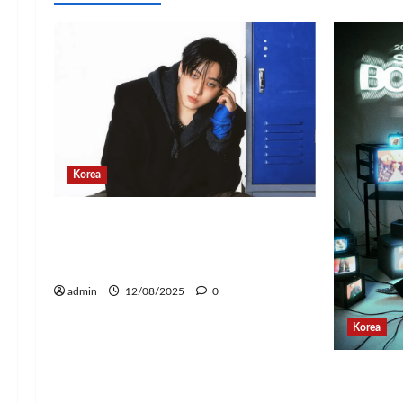
Korea
Changbin Stray Kids Rayakan
Ulang Tahun dengan Donasi
Rp1,1 Miliar untuk Anak-Anak
admin
12/08/2025
0
Korea
Jay Par
Konser T