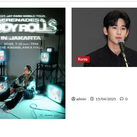
Korea
Banyak Postingan Jahat
Kim Soo Hyun Rilis Per
Terkait Tindakan Huku
admin
15/04/2025
0
k Comeback untuk
ur Dunia 2025, Siap