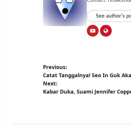
Contact: redaksi.
See author's p
P
Previous:
Catat Tanggalnya! Seo In Guk Aka
o
Next:
s
Kabar Duka, Suami Jennifer Copp
t
n
a