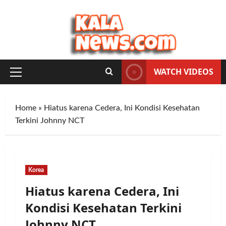
Skip
to
content
WATCH VIDEOS
Primary
Menu
Home
»
Hiatus karena Cedera, Ini Kondisi Kesehatan
Terkini Johnny NCT
Korea
Hiatus karena Cedera, Ini
Kondisi Kesehatan Terkini
Johnny NCT