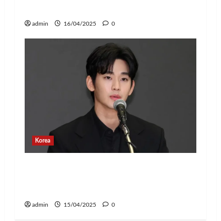
Dunia 2025, Siap Tampil di Jakarta!
admin
16/04/2025
0
Korea
Banyak Postingan Jahat, Agensi Kim
Soo Hyun Rilis Pernyataan Terkait
Tindakan Hukum
admin
15/04/2025
0