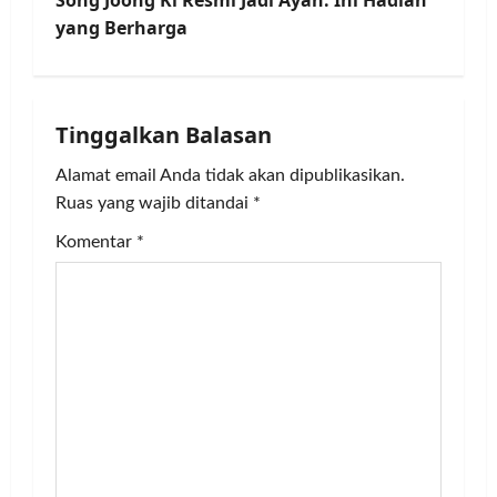
Song Joong Ki Resmi Jadi Ayah: Ini Hadiah
t
yang Berharga
n
a
Tinggalkan Balasan
v
Alamat email Anda tidak akan dipublikasikan.
Ruas yang wajib ditandai
*
i
Komentar
*
g
a
t
i
o