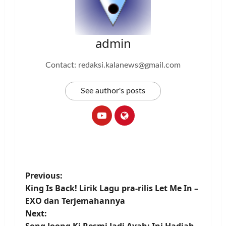
admin
Contact: redaksi.kalanews@gmail.com
See author's posts
P
Previous:
King Is Back! Lirik Lagu pra-rilis Let Me In –
o
EXO dan Terjemahannya
Next:
s