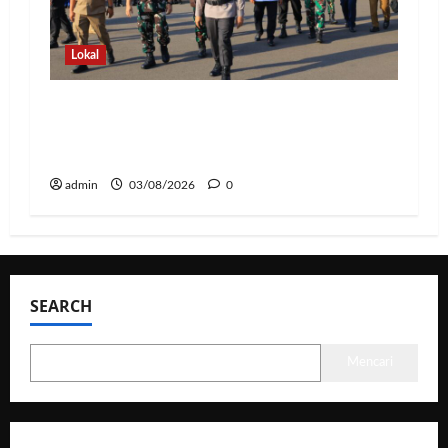
Lokal
Hadapi Ancaman El Niño, Polda
Lampung Perkuat Kesiapsiagaan
Nasional Antisipasi Karhutla
admin
03/08/2026
0
SEARCH
Mencari