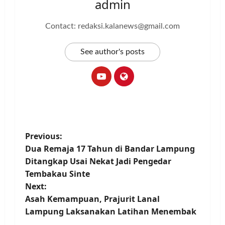
admin
Contact: redaksi.kalanews@gmail.com
See author's posts
P
Previous:
Dua Remaja 17 Tahun di Bandar Lampung
o
Ditangkap Usai Nekat Jadi Pengedar
Tembakau Sinte
s
Next:
t
Asah Kemampuan, Prajurit Lanal
Lampung Laksanakan Latihan Menembak
n