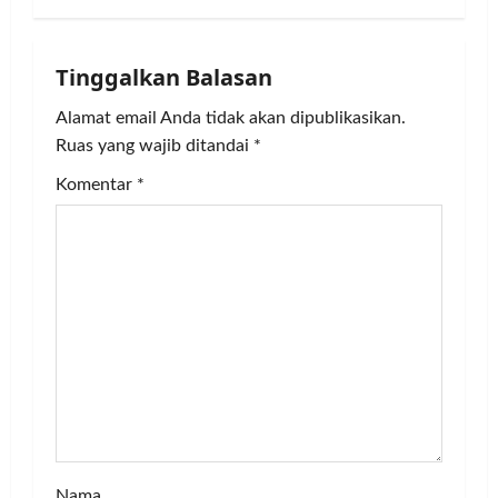
a
Tinggalkan Balasan
v
Alamat email Anda tidak akan dipublikasikan.
i
Ruas yang wajib ditandai
*
g
Komentar
*
a
t
i
o
n
Nama