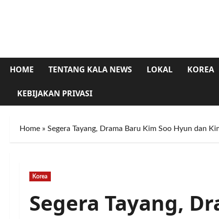
Skip
to
content
HOME
TENTANG KALA NEWS
LOKAL
KOREA
KEBIJAKAN PRIVASI
Home
»
Segera Tayang, Drama Baru Kim Soo Hyun dan Kim
Korea
Segera Tayang, Dr