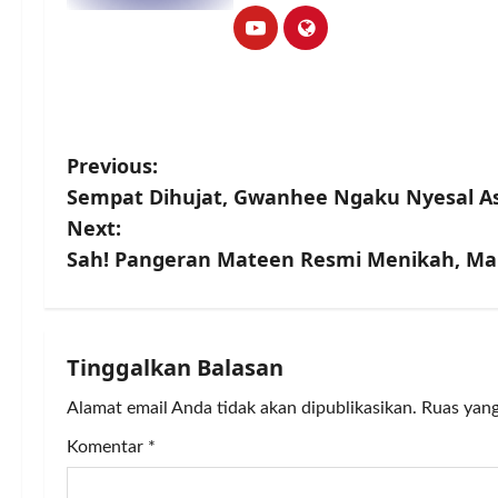
P
Previous:
Sempat Dihujat, Gwanhee Ngaku Nyesal Asal
o
Next:
s
Sah! Pangeran Mateen Resmi Menikah, Mah
t
n
Tinggalkan Balasan
a
Alamat email Anda tidak akan dipublikasikan.
Ruas yang
v
Komentar
*