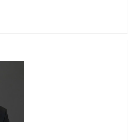
, Agensi
nyataan