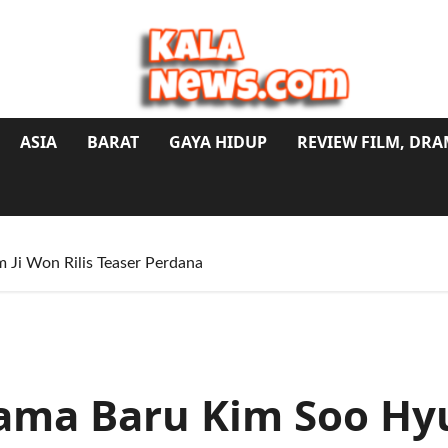
ASIA
BARAT
GAYA HIDUP
REVIEW FILM, DR
 Ji Won Rilis Teaser Perdana
ama Baru Kim Soo Hy