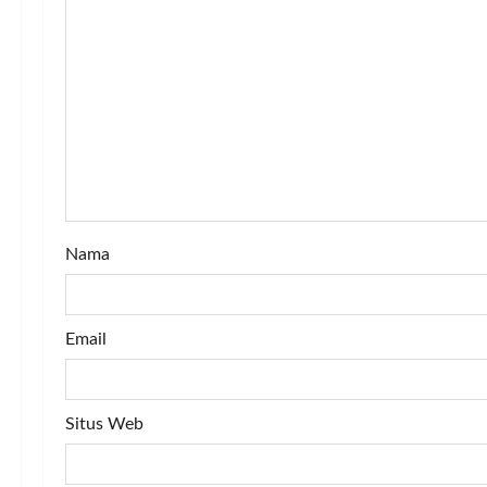
i
g
a
t
i
o
Nama
n
Email
Situs Web