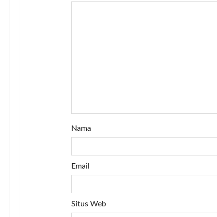
t
i
o
n
Nama
Email
Situs Web