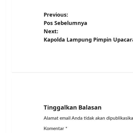
P
Previous:
Pos Sebelumnya
o
Next:
s
Kapolda Lampung Pimpin Upacara 
t
n
a
v
i
Tinggalkan Balasan
g
Alamat email Anda tidak akan dipublikasika
a
Komentar
*