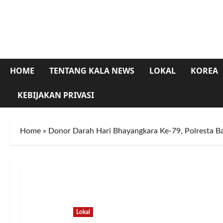
Skip
to
content
HOME
TENTANG KALA NEWS
LOKAL
KOREA
KEBIJAKAN PRIVASI
Home
»
Donor Darah Hari Bhayangkara Ke-79, Polresta
Lokal