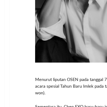
Menurut liputan OSEN pada tanggal 7
acara spesial Tahun Baru Imlek pada 
won).
Sementara itu, Chen EXO baru-baru in