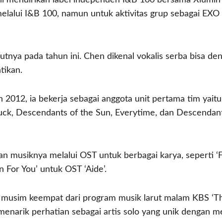
melalui I&B 100, namun untuk aktivitas grup sebagai EXO
tnya pada tahun ini. Chen dikenal vokalis serba bisa 
tikan.
 2012, ia bekerja sebagai anggota unit pertama tim yait
t Luck, Descendants of the Sun, Everytime, dan Descenda
an musiknya melalui OST untuk berbagai karya, seperti ‘
n For You’ untuk OST ‘Aide’.
h musim keempat dari program musik larut malam KBS ‘The
enarik perhatian sebagai artis solo yang unik dengan mer