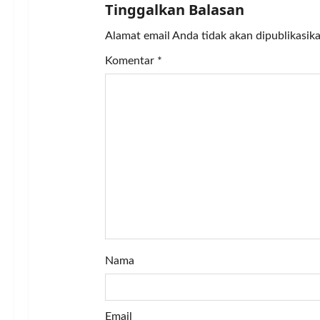
i
Tinggalkan Balasan
g
Alamat email Anda tidak akan dipublikasika
a
Komentar
*
t
i
o
n
Nama
Email