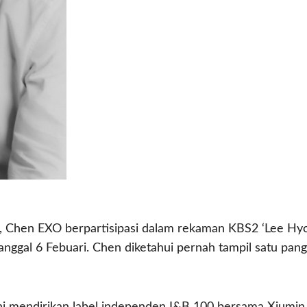
, Chen EXO berpartisipasi dalam rekaman KBS2 ‘Lee Hyo
tanggal 6 Febuari. Chen diketahui pernah tampil satu 
i mendirikan label independen I&B 100 bersama Xiumin d