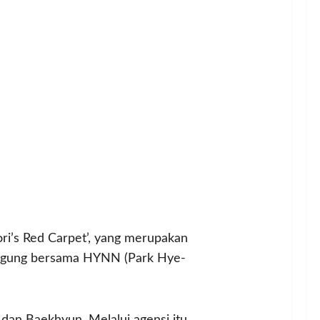
ri’s Red Carpet’, yang merupakan
panggung bersama HYNN (Park Hye-
an Baekhyun. Melalui agensi itu,