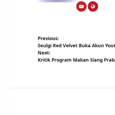
P
Previous:
Seulgi Red Velvet Buka Akun You
o
Next:
s
Kritik Program Makan Siang Pra
t
n
a
v