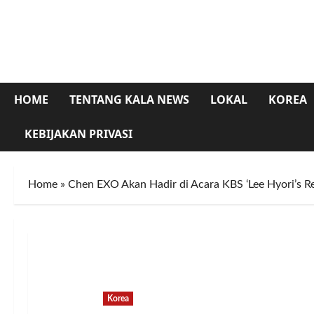
Skip
to
content
HOME
TENTANG KALA NEWS
LOKAL
KOREA
KEBIJAKAN PRIVASI
Home
»
Chen EXO Akan Hadir di Acara KBS ‘Lee Hyori’s Re
Korea