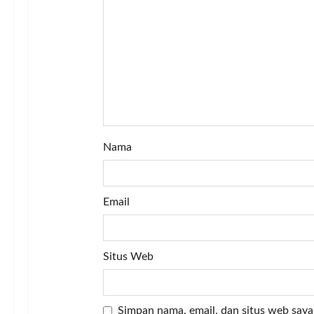
i
o
n
Nama
Email
Situs Web
Simpan nama, email, dan situs web saya