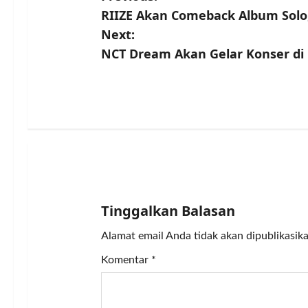
RIIZE Akan Comeback Album Solo,
o
Next:
s
NCT Dream Akan Gelar Konser di 
t
n
a
v
i
Tinggalkan Balasan
g
Alamat email Anda tidak akan dipublikasika
a
Komentar
*
t