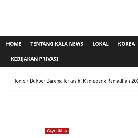
Skip
to
content
HOME
TENTANG KALA NEWS
LOKAL
KOREA
KEBIJAKAN PRIVASI
Home
»
Bukber Bareng Terkasih, Kampoeng Ramadhan 202
Gaya Hidup