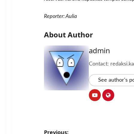
Reporter: Aulia
About Author
admin
Contact: redaksi.
See author's p
P
Previous: