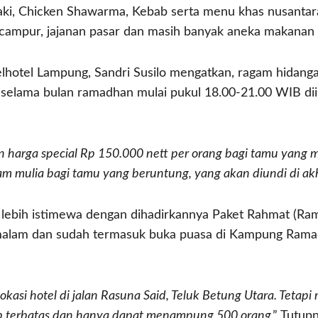
yaki, Chicken Shawarma, Kebab serta menu khas nusantara
 campur, jajanan pasar dan masih banyak aneka makanan 
hotel Lampung, Sandri Susilo mengatkan, ragam hidang
 selama bulan ramadhan mulai pukul 18.00-21.00 WIB diir
arga special Rp 150.000 nett per orang bagi tamu yang
am mulia bagi tamu yang beruntung, yang akan diundi di ak
 lebih istimewa dengan dihadirkannya Paket Rahmat (Ra
malam dan sudah termasuk buka puasa di Kampung Ramad
okasi hotel di jalan Rasuna Said, Teluk Betung Utara. Tet
up terbatas dan hanya dapat menampung 500 orang
,” Tutup