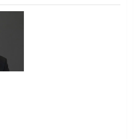
, Agensi
nyataan
m