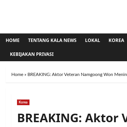
Skip
to
content
HOME
TENTANG KALA NEWS
LOKAL
KOREA
KEBIJAKAN PRIVASI
Home
»
BREAKING: Aktor Veteran Namgoong Won Menin
Korea
BREAKING: Aktor