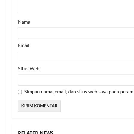
i
o
Nama
n
Email
Situs Web
Simpan nama, email, dan situs web saya pada peram
RELATED NEWS