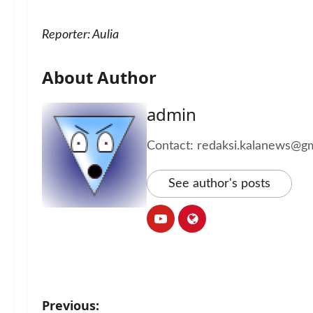
Reporter: Aulia
About Author
admin
Contact: redaksi.kalanews@g
See author's posts
P
Previous: