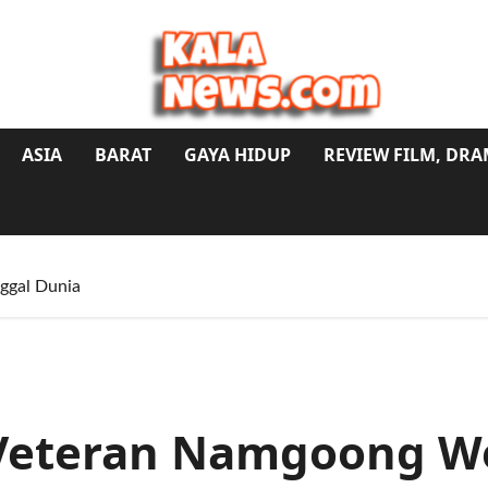
ASIA
BARAT
GAYA HIDUP
REVIEW FILM, DR
ggal Dunia
 Veteran Namgoong W