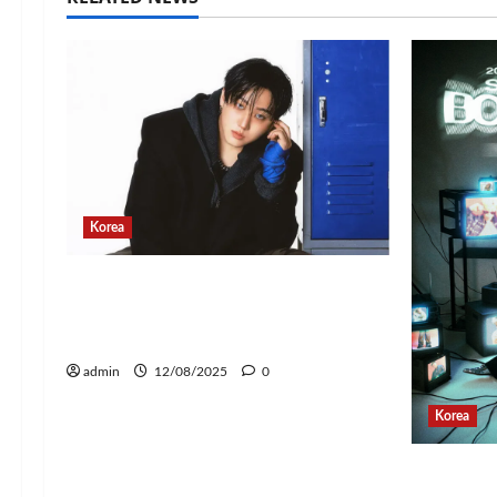
Korea
Changbin Stray Kids Rayakan
Ulang Tahun dengan Donasi
Rp1,1 Miliar untuk Anak-Anak
admin
12/08/2025
0
Korea
Jay Par