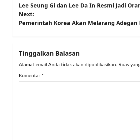
Lee Seung Gi dan Lee Da In Resmi Jadi Oran
o
Next:
s
Pemerintah Korea Akan Melarang Adegan 
t
n
Tinggalkan Balasan
a
Alamat email Anda tidak akan dipublikasikan.
Ruas yang
v
Komentar
*
i
g
a
t