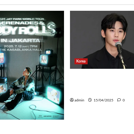
Korea
Banyak Postingan Jahat
Kim Soo Hyun Rilis Per
Terkait Tindakan Huku
admin
15/04/2025
0
k Comeback untuk