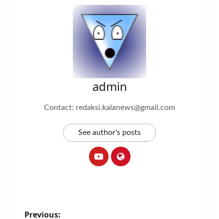
admin
Contact: redaksi.kalanews@gmail.com
See author's posts
P
Previous: