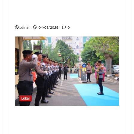
Kapolda Lampung Pimpin Sertijab 12
Pejabat Strategis, Perkuat Organisasi
dan Pelayanan Polri Presisi
admin
04/08/2026
0
Lokal
Pedang Pora Sambut Kombes Herbin
Sianipar, Babak Baru Kepemimpinan di
Polresta Bandar Lampung