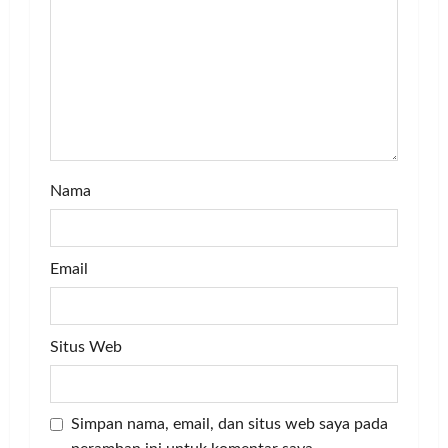
i
o
n
Nama
Email
Situs Web
Simpan nama, email, dan situs web saya pada