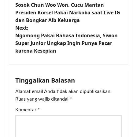
Sosok Chun Woo Won, Cucu Mantan
o
Presiden Korsel Pakai Narkoba saat Live IG
dan Bongkar Aib Keluarga
s
Next:
t
Ngomong Pakai Bahasa Indonesia, Siwon
Super Junior Ungkap Ingin Punya Pacar
n
karena Kesepian
a
v
Tinggalkan Balasan
i
Alamat email Anda tidak akan dipublikasikan.
g
Ruas yang wajib ditandai
*
Komentar
*
a
t