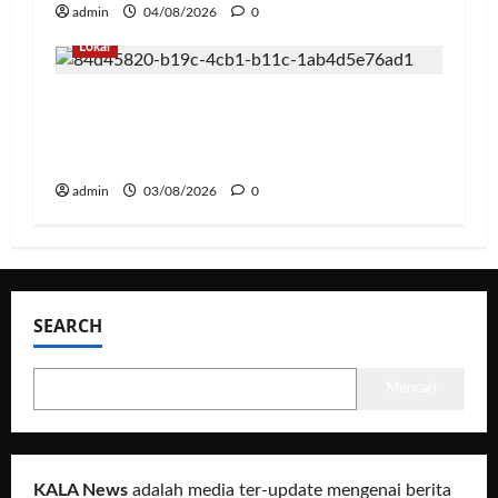
admin
04/08/2026
0
Lokal
Hadapi Ancaman El Niño, Polda
Lampung Perkuat Kesiapsiagaan
Nasional Antisipasi Karhutla
admin
03/08/2026
0
SEARCH
Mencari
KALA News
adalah media ter-update mengenai berita