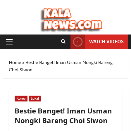
Skip
to
content
WATCH VIDEOS
Primary
Menu
Home
»
Bestie Banget! Iman Usman Nongki Bareng
Choi Siwon
Korea
Lokal
Bestie Banget! Iman Usman
Nongki Bareng Choi Siwon