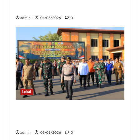
Sianipar, Babak Baru Kepemimpinan di
Polresta Bandar Lampung
admin
04/08/2026
0
Lokal
Hadapi Ancaman El Niño, Polda
Lampung Perkuat Kesiapsiagaan
Nasional Antisipasi Karhutla
admin
03/08/2026
0