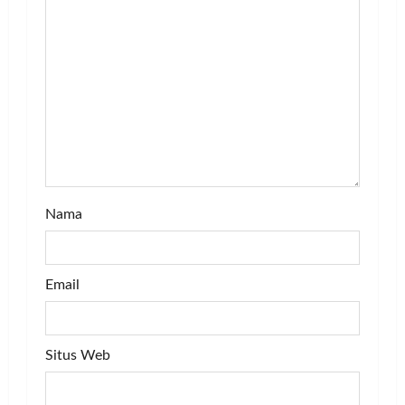
t
i
o
n
Nama
Email
Situs Web