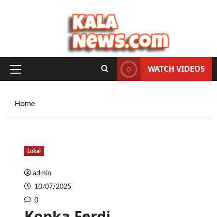
Skip
to
content
WATCH VIDEOS
Primary
Menu
Home
Lokal
admin
10/07/2025
0
Kopka Ferdi